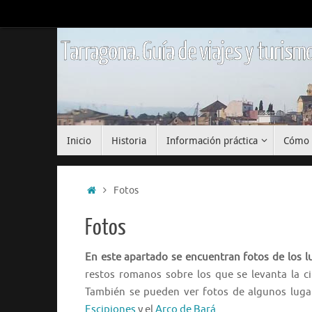
Saltar
al
contenido
Tarragona. Guía de viajes y turismo
Saltar
Inicio
Historia
Información práctica
Cómo 
al
contenido
Inicio
Fotos
Fotos
En este apartado se encuentran fotos de los 
restos romanos sobre los que se levanta la c
También se pueden ver fotos de algunos lugar
Escipiones
y el
Arco de Bará
.