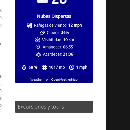
s
Nubes Dispersas
á
a
Ráfagas de viento:
12 mph
Clouds:
36%
Visibilidad:
10 km
r
Amanecer:
06:55
Atardecer:
21:06
68 %
1017 mb
1 mph
s
Weather from OpenWeatherMap
,
á
s
o
Excursiones y tours