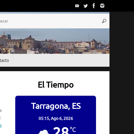
Búsqueda
Buscar
para:
tacto
El Tiempo
Tarragona, ES
s
.
05:15,
Ago 6, 2026
s
28
°C