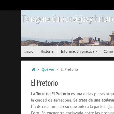
Saltar
al
contenido
Tarragona. Guía de viajes y turismo
Saltar
Inicio
Historia
Información práctica
Cómo 
al
contenido
Inicio
Qué ver
El Pretorio
El Pretorio
La Torre de El Pretorio
es una de las piezas arqu
la ciudad de Tarragona.
Se trata de una atalaya
fin de crear un acceso que uniera la parte baja d
Foro. Se encuentra enclavada entre las propia