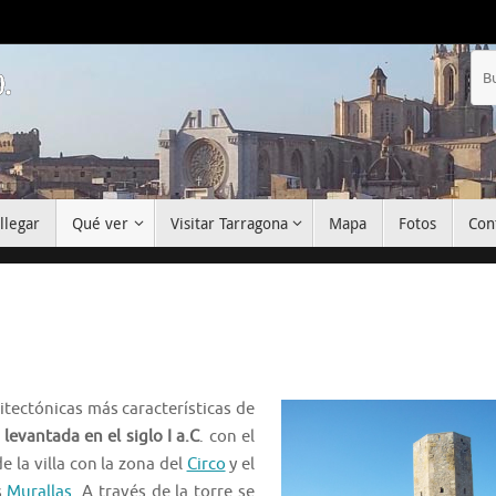
.
llegar
Qué ver
Visitar Tarragona
Mapa
Fotos
Con
itectónicas más características de
 levantada en el siglo I a.C
. con el
e la villa con la zona del
Circo
y el
s
Murallas
. A través de la torre se