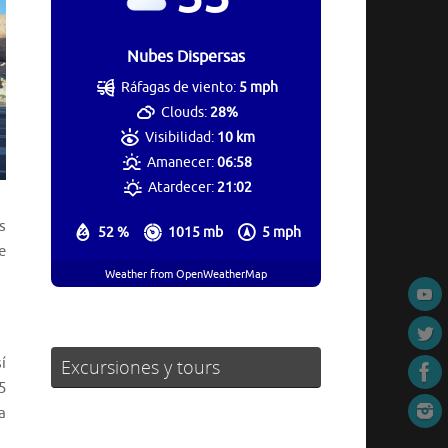
Nubes Dispersas
Ráfagas de viento:
5 mph
Clouds:
28%
Visibilidad:
10 km
Amanecer:
06:58
Atardecer:
21:02
s
52 %
1015 mb
5 mph
e
Weather from OpenWeatherMap
í
Excursiones y tours
5
a