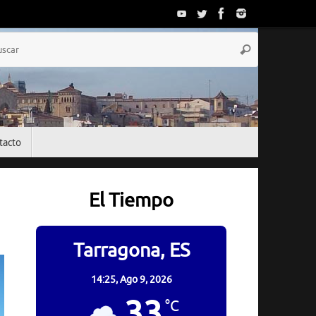
Búsqueda
Buscar
para:
tacto
El Tiempo
Tarragona, ES
14:25,
Ago 9, 2026
33
°C