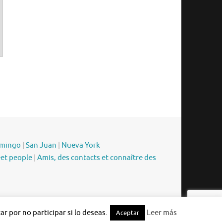
omingo
|
San Juan
|
Nueva York
eet people
|
Amis, des contacts et connaître des
Funciona con
Tempera
&
WordPress.
r por no participar si lo deseas.
Leer más
Aceptar