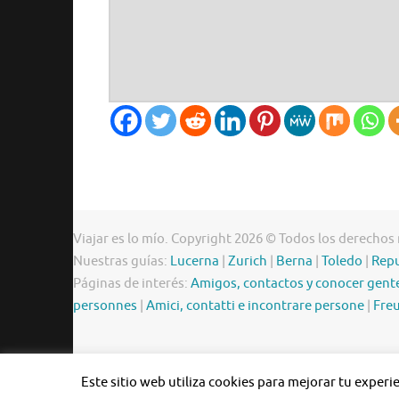
Viajar es lo mío. Copyright 2026 © Todos los derechos
Nuestras guías:
Lucerna
|
Zurich
|
Berna
|
Toledo
|
Repu
Páginas de interés:
Amigos, contactos y conocer gent
personnes
|
Amici, contatti e incontrare persone
|
Freu
Este sitio web utiliza cookies para mejorar tu exper