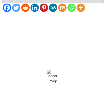
El Tiempo
Tarragona, ES
08:59,
Ago 9, 2026
28
°C
Cielo Claro
Ráfagas de viento:
3 mph
Clouds:
0%
Visibilidad:
10 km
Amanecer:
06:58