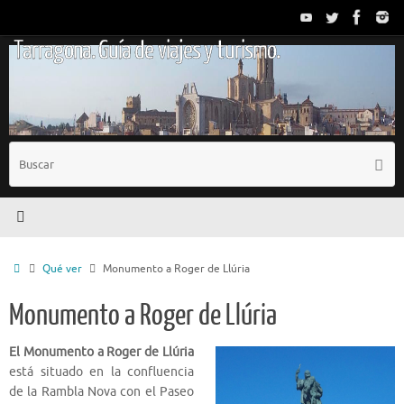
Saltar
al
Tarragona. Guía de viajes y turismo.
contenido
B
Busc
p
Inicio
Qué ver
Monumento a Roger de Llúria
Monumento a Roger de Llúria
El Monumento a Roger de Llúria
está situado en la confluencia
de la Rambla Nova con el Paseo