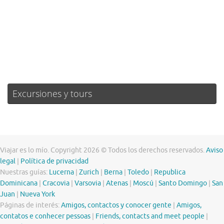
Atardecer:
21:02
78 %
1015 mb
3 mph
Weather from OpenWeatherMap
Excursiones y tours
Viajar es lo mío. Copyright 2026 © Todos los derechos reservados.
Aviso
legal
|
Política de privacidad
Nuestras guías:
Lucerna
|
Zurich
|
Berna
|
Toledo
|
Republica
Dominicana
|
Cracovia
|
Varsovia
|
Atenas
|
Moscú
|
Santo Domingo
|
San
Juan
|
Nueva York
Páginas de interés:
Amigos, contactos y conocer gente
|
Amigos,
contatos e conhecer pessoas
|
Friends, contacts and meet people
|