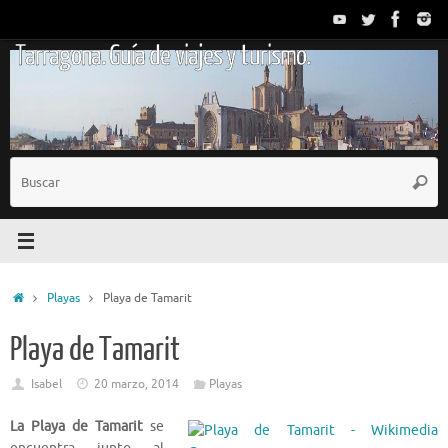
Saltar
al
Tarragona. Guía de viajes y turismo.
contenido
B
Busc
p
Inicio
Playas
Playa de Tamarit
Playa de Tamarit
Isabel
20 marzo, 2014
Playas
La Playa de Tamarit
se