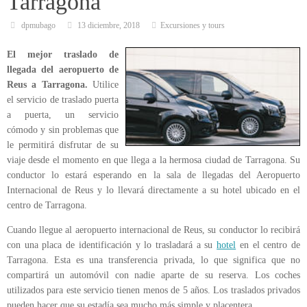
Tarragona
dpmubago
13 diciembre, 2018
Excursiones y tours
El mejor traslado de
llegada del aeropuerto de
Reus a Tarragona.
Utilice
el servicio de traslado puerta
a puerta, un servicio
cómodo y sin problemas que
le permitirá disfrutar de su
viaje desde el momento en que llega a la hermosa ciudad de Tarragona. Su
conductor lo estará esperando en la sala de llegadas del Aeropuerto
Internacional de Reus y lo llevará directamente a su hotel ubicado en el
centro de Tarragona.
Cuando llegue al aeropuerto internacional de Reus, su conductor lo recibirá
con una placa de identificación y lo trasladará a su
hotel
en el centro de
Tarragona. Esta es una transferencia privada, lo que significa que no
compartirá un automóvil con nadie aparte de su reserva. Los coches
utilizados para este servicio tienen menos de 5 años. Los traslados privados
pueden hacer que su estadía sea mucho más simple y placentera.