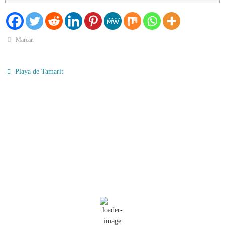
Marcar
.
Playa de Tamarit
El Tiempo
Tarragona, ES
12:39,
Ago 9, 2026
33
°C
Algo De Nubes