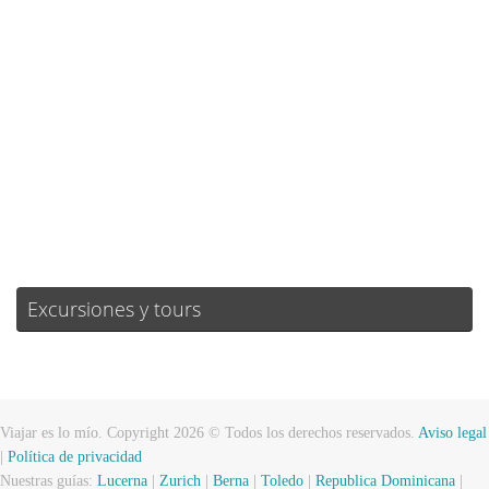
Ráfagas de viento:
6 mph
Clouds:
16%
Visibilidad:
10 km
Amanecer:
06:58
Atardecer:
21:02
55 %
1016 mb
5 mph
Weather from OpenWeatherMap
Excursiones y tours
Viajar es lo mío. Copyright 2026 © Todos los derechos reservados.
Aviso legal
|
Política de privacidad
Nuestras guías:
Lucerna
|
Zurich
|
Berna
|
Toledo
|
Republica Dominicana
|