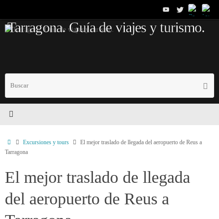
Saltar
al
Tarragona. Guía de viajes y turismo.
contenido
B
Busc
p
Inicio
Excursiones y tours
El mejor traslado de llegada del aeropuerto de Reus a
Tarragona
El mejor traslado de llegada
del aeropuerto de Reus a