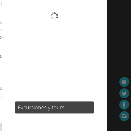
l
Algo De Nubes
s
Ráfagas de viento:
7 mph
n
Clouds:
11%
o
Visibilidad:
10 km
Amanecer:
06:43
Atardecer:
21:19
a
86 %
1009 mb
5 mph
Weather from OpenWeatherMap
4
,
Excursiones y tours