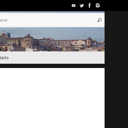
Búsqueda
Buscar
para:
tacto
El Tiempo
Tarragona, ES
06:49,
Jul 25, 2026
26
°C