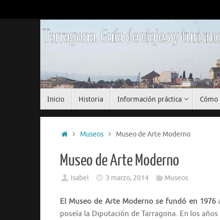
Saltar
al
contenido
Tarragona. Guía de viajes y turismo
Saltar
Inicio
Historia
Información práctica
Cómo 
al
contenido
Inicio
Museos
Museo de Arte Moderno
Museo de Arte Moderno
Isabel
3 marzo, 2014
Museos
El Museo de Arte Moderno se fundó en 1976
a
poseía la Diputación de Tarragona. En los año