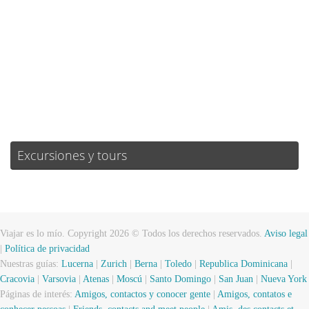
Amanecer:
06:58
Atardecer:
21:02
50 %
1014 mb
7 mph
Weather from OpenWeatherMap
Excursiones y tours
Viajar es lo mío. Copyright 2026 © Todos los derechos reservados.
Aviso legal
|
Política de privacidad
Nuestras guías:
Lucerna
|
Zurich
|
Berna
|
Toledo
|
Republica Dominicana
|
Cracovia
|
Varsovia
|
Atenas
|
Moscú
|
Santo Domingo
|
San Juan
|
Nueva York
Páginas de interés:
Amigos, contactos y conocer gente
|
Amigos, contatos e