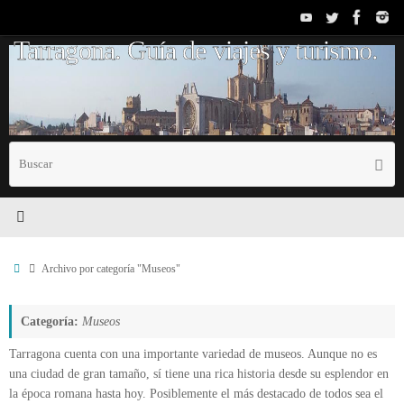
Saltar
al
Tarragona. Guía de viajes y turismo.
contenido
B
Busc
p
Inicio
Archivo por categoría "Museos"
Categoría:
Museos
Tarragona cuenta con una importante variedad de museos. Aunque no es
una ciudad de gran tamaño, sí tiene una rica historia desde su esplendor en
la época romana hasta hoy. Posiblemente el más destacado de todos sea el