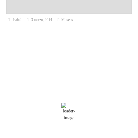
Isabel
3 marzo, 2014
Museos
El Tiempo
Tarragona, ES
16:07,
Ago 9, 2026
33
°C
Cielo Claro
Ráfagas de viento:
8 mph
Clouds:
7%
Visibilidad:
10 km